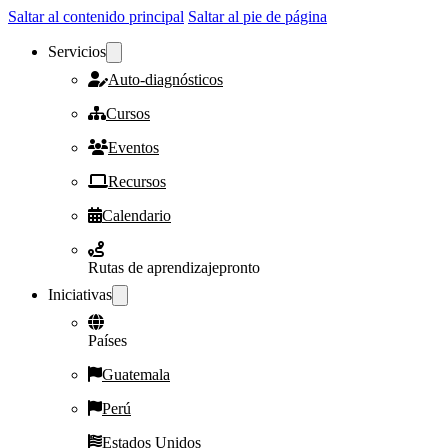
Saltar al contenido principal
Saltar al pie de página
Servicios
Auto-diagnósticos
Cursos
Eventos
Recursos
Calendario
Rutas de aprendizaje
pronto
Iniciativas
Países
Guatemala
Perú
Estados Unidos