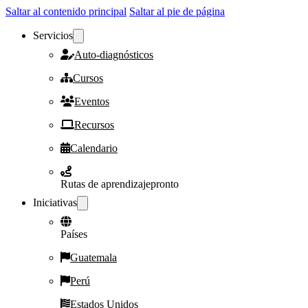
Saltar al contenido principal
Saltar al pie de página
Servicios
Auto-diagnósticos
Cursos
Eventos
Recursos
Calendario
Rutas de aprendizaje
pronto
Iniciativas
Países
Guatemala
Perú
Estados Unidos