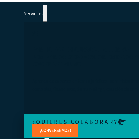
Servicios
PARTICIPAR EN CURSOS, TALLERES Y
SEMINARIOS WEB 100% ORIENTADOS A
COOPERATIVISMO.
Aprenda de expertos en temas jurídicos, administrativo
contables, financieros, de marketing y creación de cont
¿QUIERES COLABORAR?
¡CONVERSEMOS!