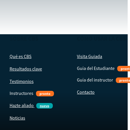
SOBRE CBS
CÓMO USAR LA CBS
Qué es CBS
Visita Guiada
Guía del Estudiante
Resultados clave
pront
Guía del instructor
pront
Testimonios
Contacto
Instructores
pronto
Hazte aliado
nuevo
Noticias