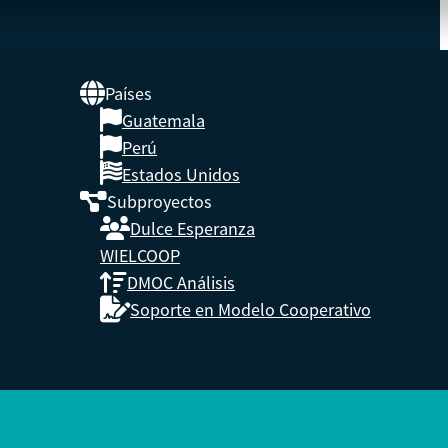
Países
Guatemala
UNA
Perú
Estados Unidos
Subproyectos
s,
Dulce Esperanza
enidos.
WIELCOOP
DMOC Análisis
Soporte en Modelo Cooperativo