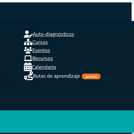
Auto-diagnósticos
Cursos
Eventos
L
Recursos
Calendario
Rutas de aprendizaje
pronto
s,
enidos.