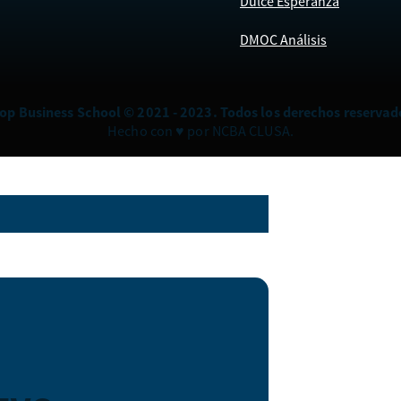
Dulce Esperanza
DMOC Análisis
op Business School © 2021 - 2023. Todos los derechos reservad
Hecho con ♥ por NCBA CLUSA.