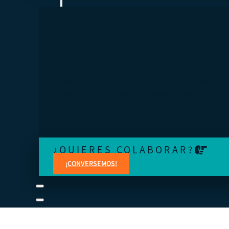
¿TE SIENTES PERDIDO?
Conéctese a una visita guiada o revise los manuales del
estudiante y del instructor a su propio ritmo.
¿QUIERES COLABORAR?
¡CONVERSEMOS!