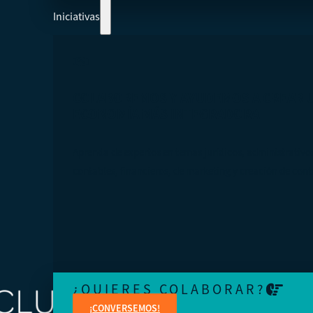
Iniciativas
COLABOREMOS Y AYUDEMOS A CREAR 
ECONOMÍA MÁS INTEGRADORA
Aprenda de expertos en temas jurídicos, administrativo
contables, financieros, de marketing y creación de cont
¿QUIERES COLABORAR?
¡CONVERSEMOS!