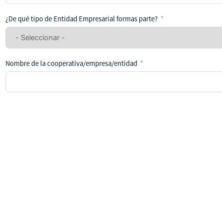
se
ha
¿De qué tipo de Entidad Empresarial formas parte?
seleccionado
ningún
país
Nombre de la cooperativa/empresa/entidad