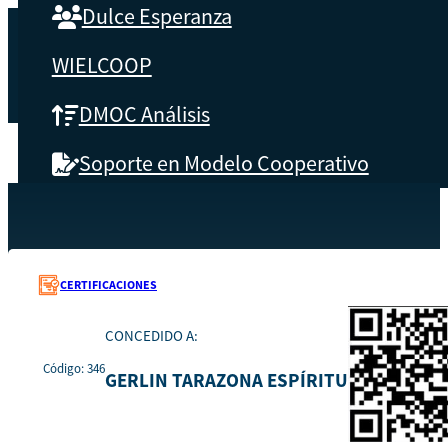
Dulce Esperanza
WIELCOOP
DMOC Análisis
Soporte en Modelo Cooperativo
SOBRE CBS
Recursos
346
Inicio
Qué es CBS
CERTIFICACIONES
Resultados clave
CONCEDIDO A:
Código: 346
Testimonios
GERLIN TARAZONA ESPÍRITU
Instructores
pronto