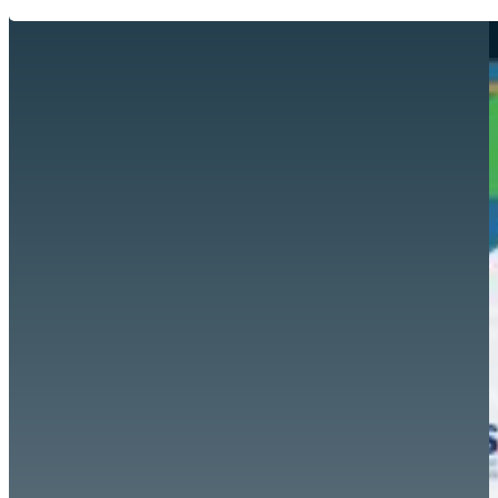
Hazte aliado
nuevo
Noticias
AYUDA
Tour guiado
Recursos para estudiantes
pronto
Guía del instructor
pronto
Contacto