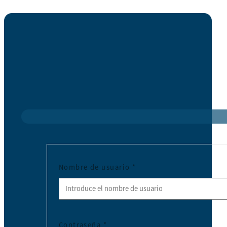
Nombre de usuario
*
Contraseña
*