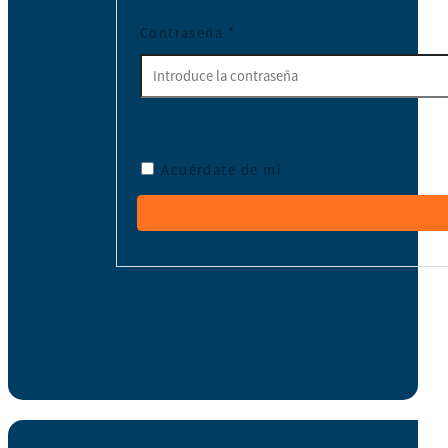
Contraseña
*
Acuérdate de mí