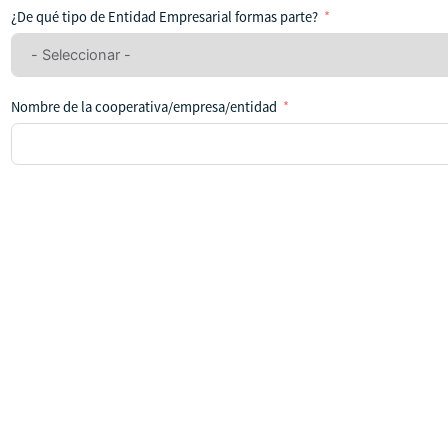
ha
¿De qué tipo de Entidad Empresarial formas parte?
seleccionado
ningún
país
Nombre de la cooperativa/empresa/entidad