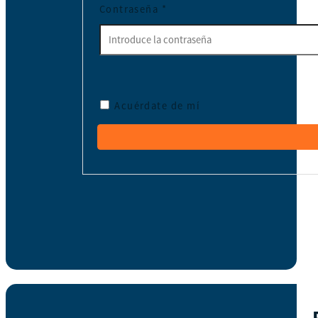
Contraseña
*
Acuérdate de mí