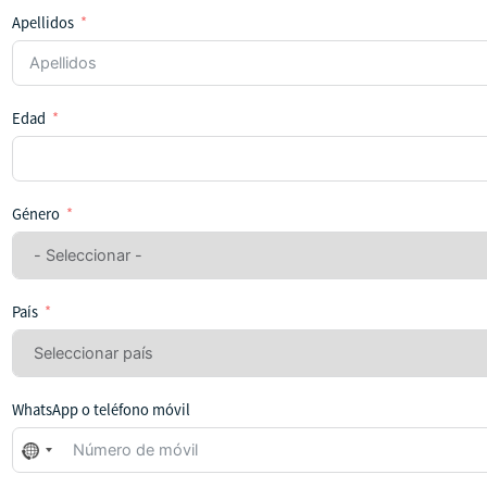
Apellidos
Edad
Género
País
WhatsApp o teléfono móvil
No
se