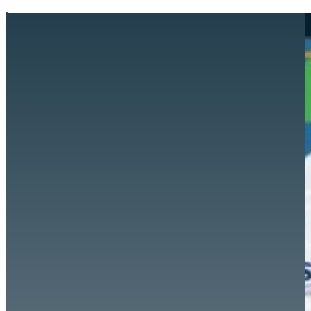
Hazte aliado
nuevo
Noticias
AYUDA
Tour guiado
Recursos para estudiantes
pronto
Guía del instructor
pronto
Contacto