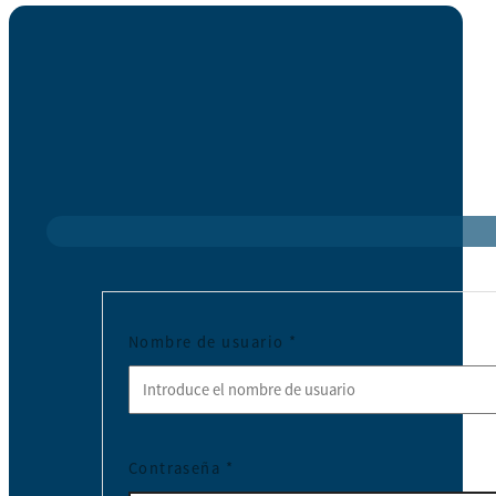
Nombre de usuario
*
Contraseña
*