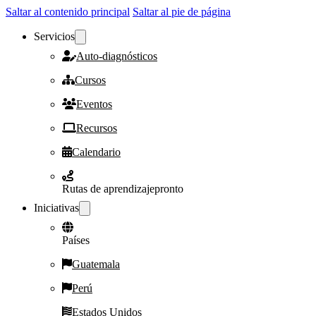
Saltar al contenido principal
Saltar al pie de página
Servicios
Auto-diagnósticos
Cursos
Eventos
Recursos
Calendario
Rutas de aprendizaje
pronto
Iniciativas
Países
Guatemala
Perú
Estados Unidos