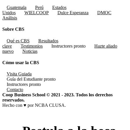
Guatemala
Perú
Estados
Unidos
WIELCOOP
Dulce Esperanza
DMOC
Análisis
Sobre CBS
Qué es CBS
Resultados
clave
Testimonios
Instructores
pronto
Hazte aliado
nuevo
Noticias
Cómo usar la CBS
Visita Guiada
Guía del Estudiante
pronto
Instructores
pronto
Contacto
Coop Business School © 2021 - 2023. Todos los derechos
reservados.
Hecho con ♥ por NCBA CLUSA.