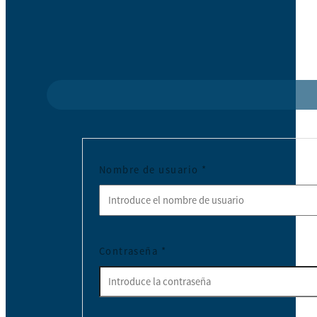
Nombre de usuario
*
Contraseña
*