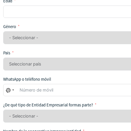
Edad
Género
País
WhatsApp o teléfono móvil
No
se
ha
¿De qué tipo de Entidad Empresarial formas parte?
seleccionado
ningún
país