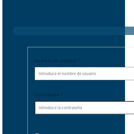
Nombre de usuario
*
Contraseña
*