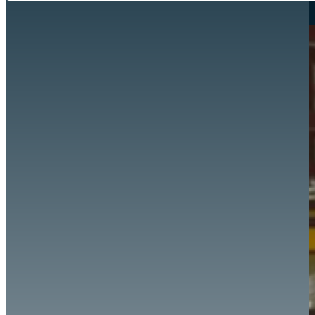
Hazte aliado
nuevo
Noticias
AYUDA
Tour guiado
Recursos para estudiantes
pronto
Guía del instructor
pronto
Contacto