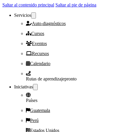
Saltar al contenido principal
Saltar al pie de página
Servicios
Auto-diagnósticos
Cursos
Eventos
Recursos
Calendario
Rutas de aprendizaje
pronto
Iniciativas
Países
Guatemala
Perú
Estados Unidos