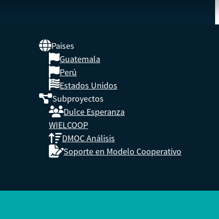
Países
Guatemala
UNA
Perú
Estados Unidos
Subproyectos
s,
Dulce Esperanza
enidos.
WIELCOOP
DMOC Análisis
Soporte en Modelo Cooperativo