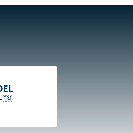
GUA, R.L-￼
DEL
L-￼