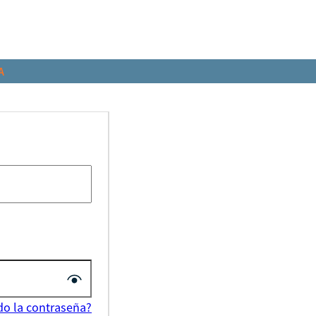
A
do la contraseña?