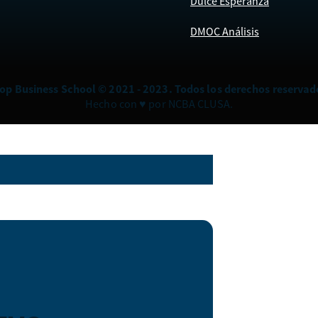
Dulce Esperanza
DMOC Análisis
op Business School © 2021 - 2023. Todos los derechos reservad
Hecho con ♥ por NCBA CLUSA.