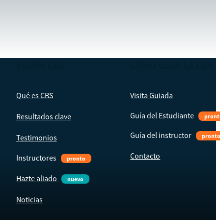
SOBRE CBS
CÓMO USAR LA CBS
Qué es CBS
Visita Guiada
Guía del Estudiante
Resultados clave
pront
Guía del instructor
pront
Testimonios
Contacto
Instructores
pronto
Hazte aliado
nuevo
Noticias