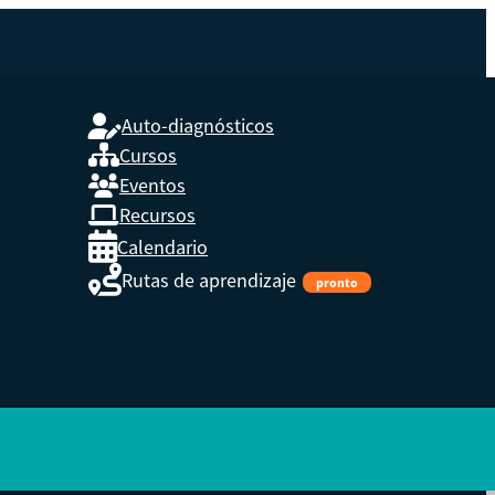
Auto-diagnósticos
Cursos
Eventos
L
Recursos
Calendario
Rutas de aprendizaje
pronto
s,
enidos.