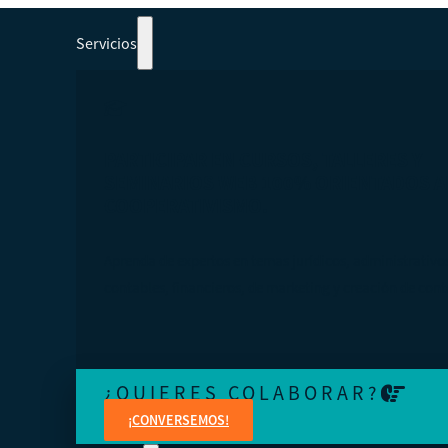
Servicios
PARTICIPAR EN CURSOS, TALLERES Y
SEMINARIOS WEB 100% ORIENTADOS A
COOPERATIVISMO.
Aprenda de expertos en temas jurídicos, administrativo
contables, financieros, de marketing y creación de cont
¿QUIERES COLABORAR?
¡CONVERSEMOS!