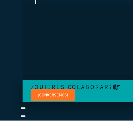
¿TE SIENTES PERDIDO?
Conéctese a una visita guiada o revise los manuales del
estudiante y del instructor a su propio ritmo.
¿QUIERES COLABORAR?
¡CONVERSEMOS!