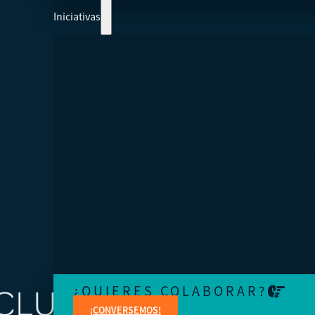
Iniciativas
COLABOREMOS Y AYUDEMOS A CREAR 
ECONOMÍA MÁS INTEGRADORA
Aprenda de expertos en temas jurídicos, administrativo
contables, financieros, de marketing y creación de cont
¿QUIERES COLABORAR?
¡CONVERSEMOS!