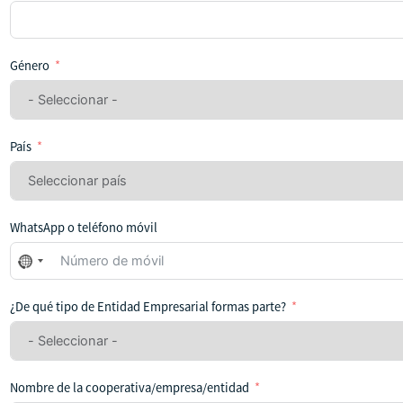
Género
País
WhatsApp o teléfono móvil
No
se
ha
¿De qué tipo de Entidad Empresarial formas parte?
seleccionado
ningún
país
Nombre de la cooperativa/empresa/entidad