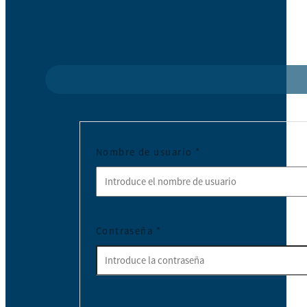
Nombre de usuario
*
Contraseña
*