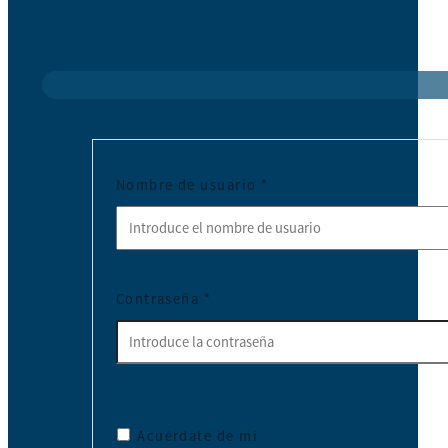
Nombre de usuario
*
Contraseña
*
Acuérdate de mí