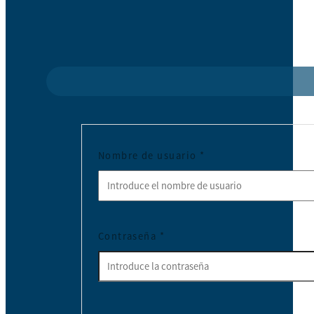
Nombre de usuario
*
Contraseña
*