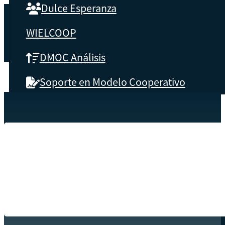
Dulce Esperanza
WIELCOOP
DMOC Análisis
Soporte en Modelo Cooperativo
SOBRE CBS
Inicio
Recursos
Folleto Amanzonas
Qué es CBS
Resultados clave
Testimonios
Instructores
pronto