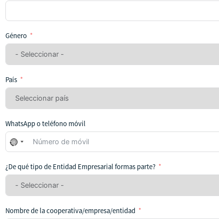
Género
País
WhatsApp o teléfono móvil
No
se
ha
¿De qué tipo de Entidad Empresarial formas parte?
seleccionado
ningún
país
Nombre de la cooperativa/empresa/entidad