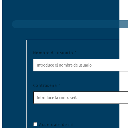
Nombre de usuario
*
Contraseña
*
Acuérdate de mí