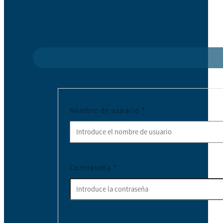
Nombre de usuario
*
Contraseña
*