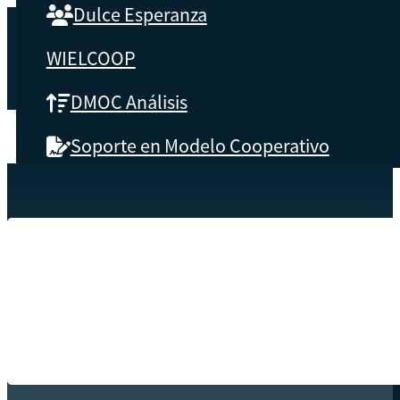
Dulce Esperanza
WIELCOOP
DMOC Análisis
Soporte en Modelo Cooperativo
SOBRE CBS
Inicio
Recursos
Folleto Aproeco
Qué es CBS
Resultados clave
Testimonios
Instructores
pronto