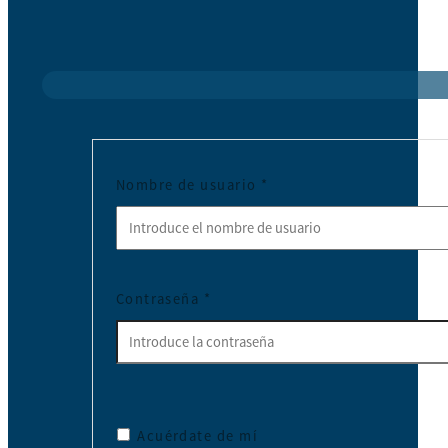
Nombre de usuario
*
Contraseña
*
Acuérdate de mí