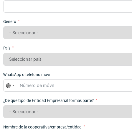
Género
País
WhatsApp o teléfono móvil
No
se
ha
¿De qué tipo de Entidad Empresarial formas parte?
seleccionado
ningún
país
Nombre de la cooperativa/empresa/entidad