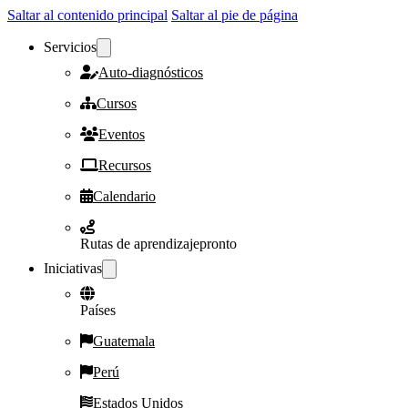
Saltar al contenido principal
Saltar al pie de página
Servicios
Auto-diagnósticos
Cursos
Eventos
Recursos
Calendario
Rutas de aprendizaje
pronto
Iniciativas
Países
Guatemala
Perú
Estados Unidos