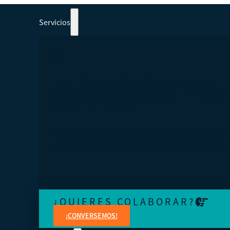
Servicios
PARTICIPAR EN CURSOS, TALLERES Y
SEMINARIOS WEB 100% ORIENTADOS A
COOPERATIVISMO.
Aprenda de expertos en temas jurídicos, administrativo
contables, financieros, de marketing y creación de cont
¿QUIERES COLABORAR?
¡CONVERSEMOS!