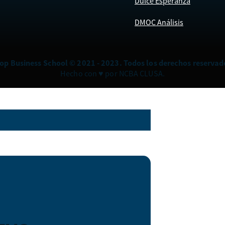
Dulce Esperanza
DMOC Análisis
op Business School © 2021 - 2023. Todos los derechos reservad
Hecho con ♥ por NCBA CLUSA.