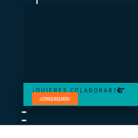
¿TE SIENTES PERDIDO?
Conéctese a una visita guiada o revise los manuales del
estudiante y del instructor a su propio ritmo.
¿QUIERES COLABORAR?
¡CONVERSEMOS!