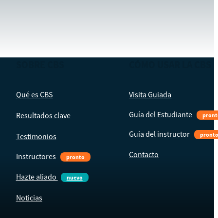
SOBRE CBS
CÓMO USAR LA CBS
Qué es CBS
Visita Guiada
Guía del Estudiante
Resultados clave
pront
Guía del instructor
pront
Testimonios
Contacto
Instructores
pronto
Hazte aliado
nuevo
Noticias