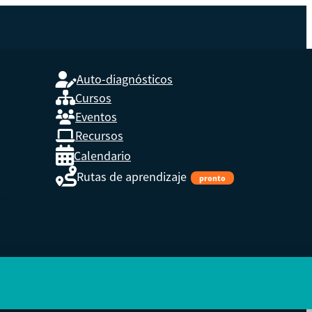
Auto-diagnósticos
Cursos
Eventos
L
Recursos
Calendario
Rutas de aprendizaje
pronto
s,
enidos.