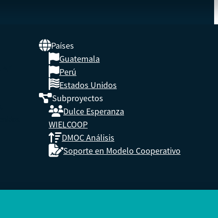
Países
Guatemala
UNA
Perú
Estados Unidos
Subproyectos
s,
Dulce Esperanza
enidos.
WIELCOOP
DMOC Análisis
Soporte en Modelo Cooperativo