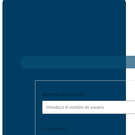
Nombre de usuario
*
Contraseña
*