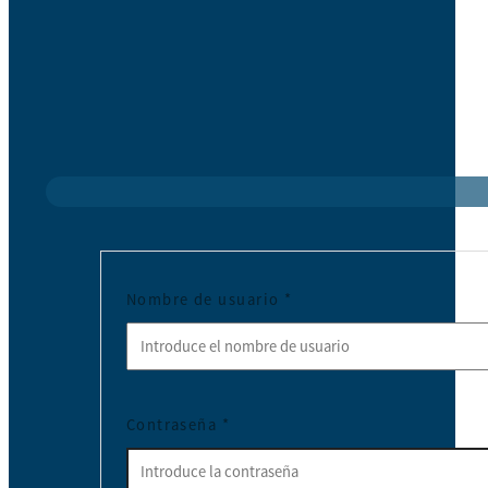
Nombre de usuario
*
Contraseña
*