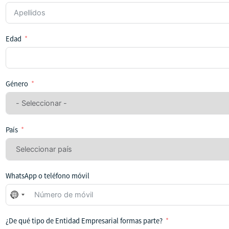
Edad
Género
País
WhatsApp o teléfono móvil
No
se
ha
¿De qué tipo de Entidad Empresarial formas parte?
seleccionado