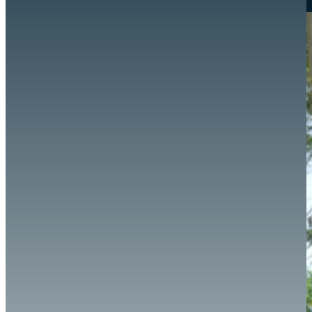
Hazte aliado
nuevo
Noticias
AYUDA
Tour guiado
Recursos para estudiantes
pronto
Guía del instructor
pronto
Contacto