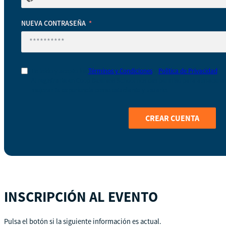
se
ha
NUEVA CONTRASEÑA
seleccionado
ningún
país
He leído y acepto los
Términos y Condiciones
y
Política de Privacidad
Al registrarte en Coop Business School nos das permiso para almacenar 
mejorar tu experiencia como estudiante y usuario.
CREAR CUENTA
INSCRIPCIÓN AL EVENTO
Pulsa el botón si la siguiente información es actual.