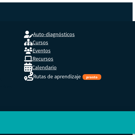
Auto-diagnósticos
Cursos
Eventos
L
Recursos
Calendario
Rutas de aprendizaje
pronto
s,
enidos.