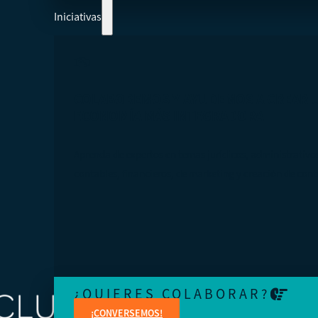
Iniciativas
COLABOREMOS Y AYUDEMOS A CREAR 
ECONOMÍA MÁS INTEGRADORA
Aprenda de expertos en temas jurídicos, administrativo
contables, financieros, de marketing y creación de cont
¿QUIERES COLABORAR?
¡CONVERSEMOS!