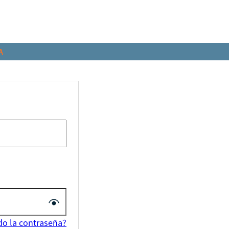
A
do la contraseña?