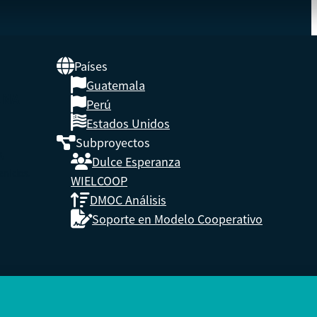
Países
Guatemala
UNA
Perú
Estados Unidos
Subproyectos
s,
Dulce Esperanza
enidos.
WIELCOOP
DMOC Análisis
Soporte en Modelo Cooperativo