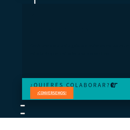
¿TE SIENTES PERDIDO?
Conéctese a una visita guiada o revise los manuales del
estudiante y del instructor a su propio ritmo.
¿QUIERES COLABORAR?
¡CONVERSEMOS!