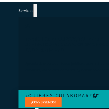
Servicios
PARTICIPAR EN CURSOS, TALLERES Y
SEMINARIOS WEB 100% ORIENTADOS A
COOPERATIVISMO.
Aprenda de expertos en temas jurídicos, administrativo
contables, financieros, de marketing y creación de cont
¿QUIERES COLABORAR?
¡CONVERSEMOS!