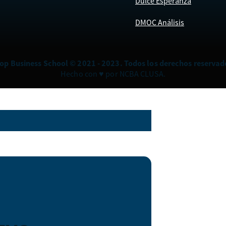
Dulce Esperanza
DMOC Análisis
op Business School © 2021 - 2023. Todos los derechos reservad
Hecho con ♥ por NCBA CLUSA.