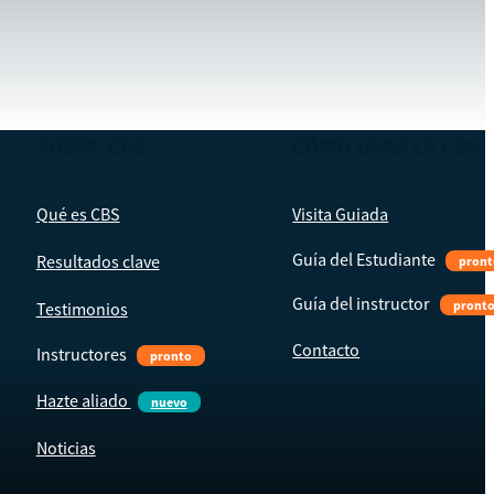
SOBRE CBS
CÓMO USAR LA CBS
Qué es CBS
Visita Guiada
Guía del Estudiante
Resultados clave
pront
Guía del instructor
pront
Testimonios
Contacto
Instructores
pronto
Hazte aliado
nuevo
Noticias