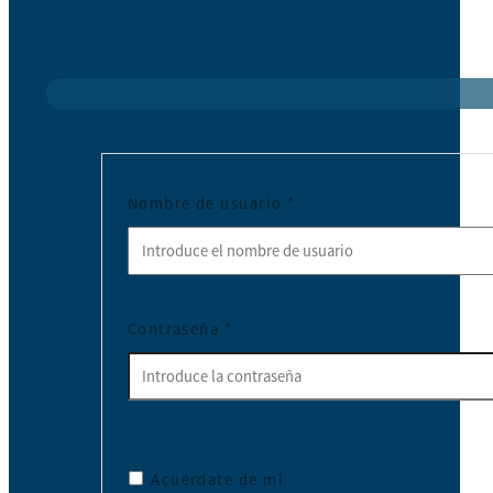
Nombre de usuario
*
Contraseña
*
Acuérdate de mí