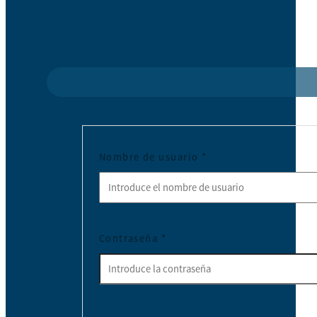
Nombre de usuario
*
Contraseña
*