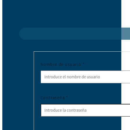
Nombre de usuario
*
Contraseña
*