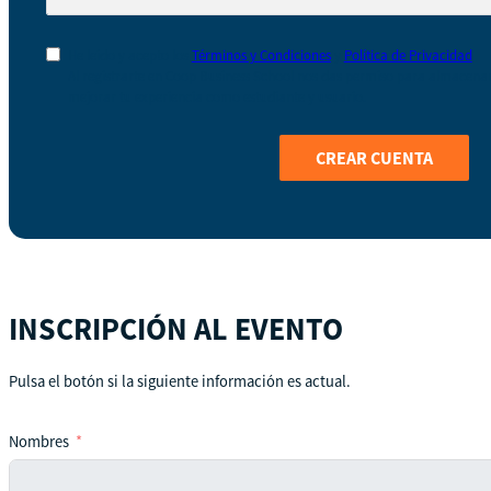
He leído y acepto los
Términos y Condiciones
y
Política de Privacidad
Al registrarte en Coop Business School nos das permiso para almacenar 
mejorar tu experiencia como estudiante y usuario.
CREAR CUENTA
INSCRIPCIÓN AL EVENTO
Pulsa el botón si la siguiente información es actual.
Nombres