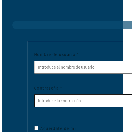
Nombre de usuario
*
Contraseña
*
Acuérdate de mí