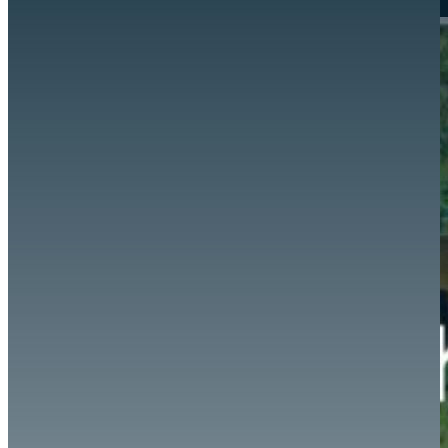
Hazte aliado
nuevo
Noticias
AYUDA
Tour guiado
Recursos para estudiantes
pronto
Guía del instructor
pronto
Contacto