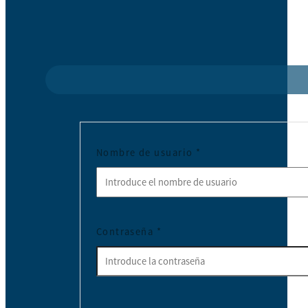
Nombre de usuario
*
Contraseña
*