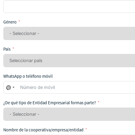
Género
País
WhatsApp o teléfono móvil
No
se
ha
¿De qué tipo de Entidad Empresarial formas parte?
seleccionado
ningún
país
Nombre de la cooperativa/empresa/entidad