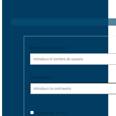
Nombre de usuario
*
Contraseña
*
Acuérdate de mí