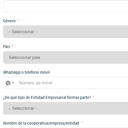
Género
País
WhatsApp o teléfono móvil
No
se
ha
¿De qué tipo de Entidad Empresarial formas parte?
seleccionado
ningún
país
Nombre de la cooperativa/empresa/entidad