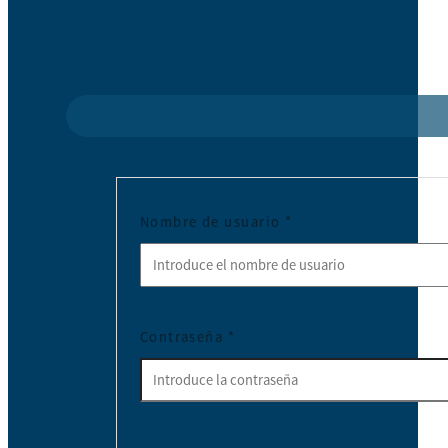
Nombre de usuario
*
Contraseña
*