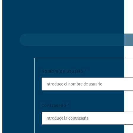
Nombre de usuario
*
Contraseña
*