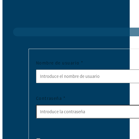
Nombre de usuario
*
Contraseña
*