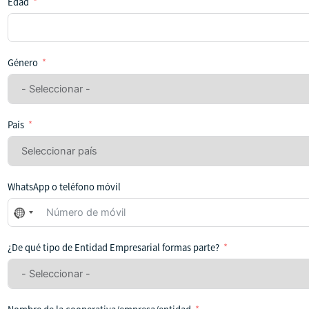
Edad
Género
País
WhatsApp o teléfono móvil
No
se
ha
¿De qué tipo de Entidad Empresarial formas parte?
seleccionado
ningún
país