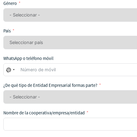
Género
País
WhatsApp o teléfono móvil
No
se
ha
¿De qué tipo de Entidad Empresarial formas parte?
seleccionado
ningún
país
Nombre de la cooperativa/empresa/entidad