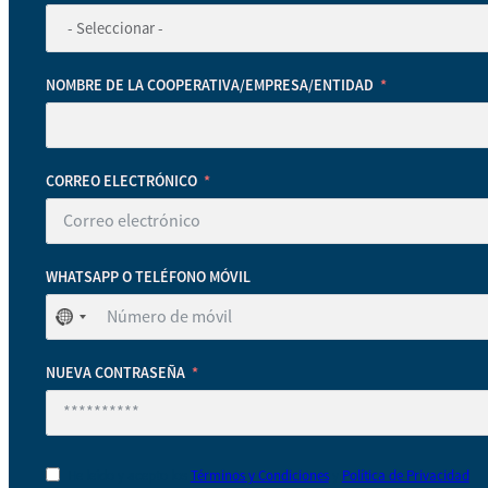
NOMBRE DE LA COOPERATIVA/EMPRESA/ENTIDAD
CORREO ELECTRÓNICO
WHATSAPP O TELÉFONO MÓVIL
No
se
ha
NUEVA CONTRASEÑA
seleccionado
ningún
país
He leído y acepto los
Términos y Condiciones
y
Política de Privacidad