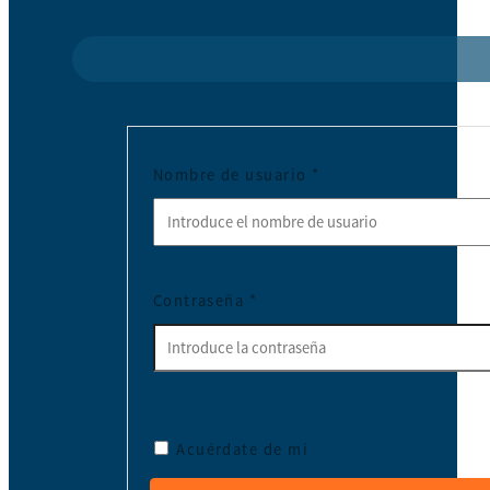
Nombre de usuario
*
Contraseña
*
Acuérdate de mí