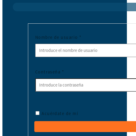
Nombre de usuario
*
Contraseña
*
Acuérdate de mí