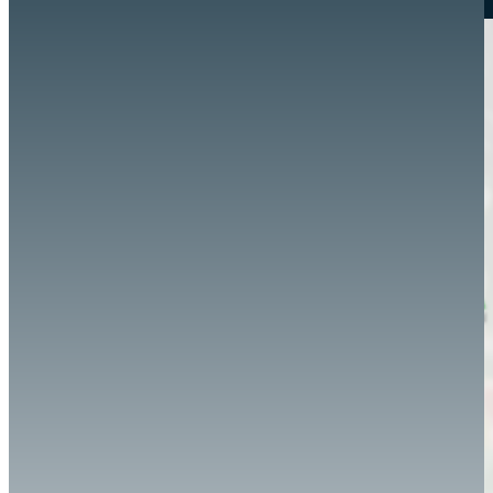
Hazte aliado
nuevo
Noticias
AYUDA
Tour guiado
Recursos para estudiantes
pronto
Guía del instructor
pronto
Contacto