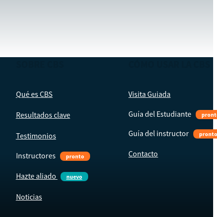
SOBRE CBS
CÓMO USAR LA CBS
Qué es CBS
Visita Guiada
Guía del Estudiante
Resultados clave
pront
Guía del instructor
pront
Testimonios
Contacto
Instructores
pronto
Hazte aliado
nuevo
Noticias