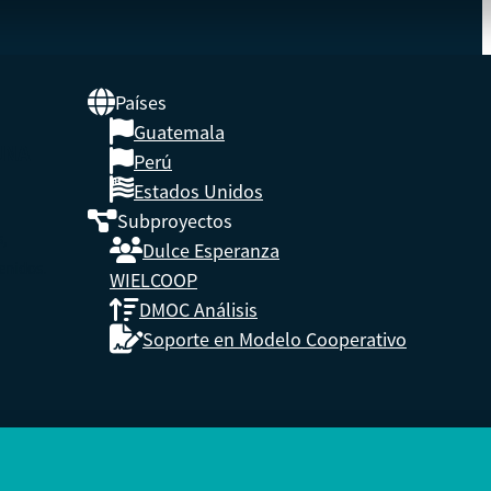
Países
Guatemala
UNA
Perú
Estados Unidos
Subproyectos
s,
Dulce Esperanza
enidos.
WIELCOOP
DMOC Análisis
Soporte en Modelo Cooperativo