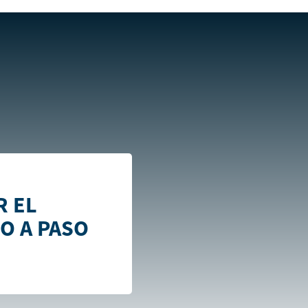
ness paso a paso
R EL
O A PASO