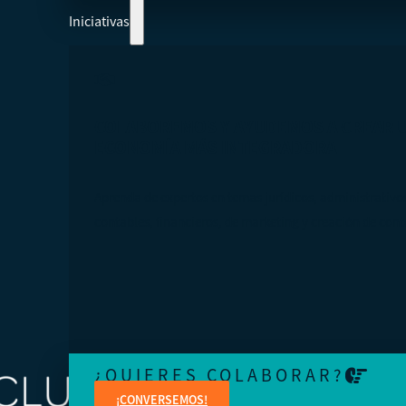
Iniciativas
COLABOREMOS Y AYUDEMOS A CREAR 
ECONOMÍA MÁS INTEGRADORA
Aprenda de expertos en temas jurídicos, administrativo
contables, financieros, de marketing y creación de cont
¿QUIERES COLABORAR?
¡CONVERSEMOS!