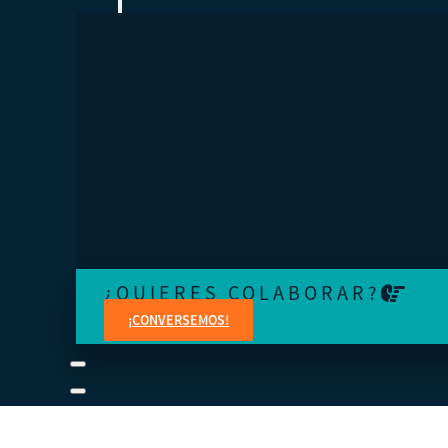
¿TE SIENTES PERDIDO?
Conéctese a una visita guiada o revise los manuales del
estudiante y del instructor a su propio ritmo.
¿QUIERES COLABORAR?
¡CONVERSEMOS!