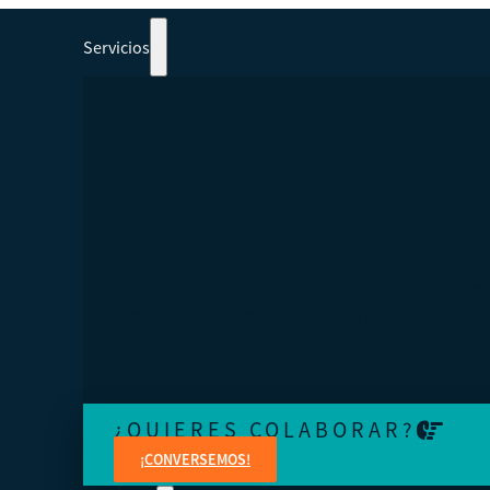
Servicios
PARTICIPAR EN CURSOS, TALLERES Y
SEMINARIOS WEB 100% ORIENTADOS A
COOPERATIVISMO.
Aprenda de expertos en temas jurídicos, administrativo
contables, financieros, de marketing y creación de cont
¿QUIERES COLABORAR?
¡CONVERSEMOS!