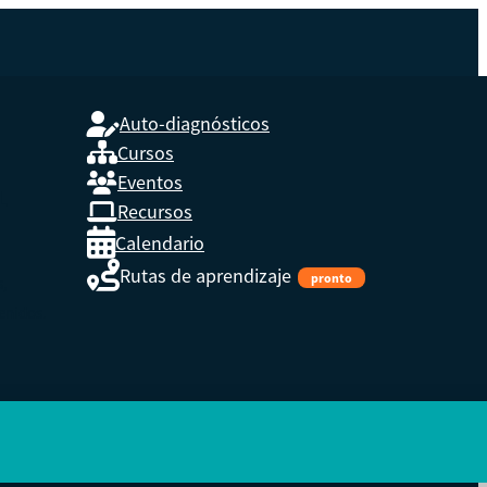
Auto-diagnósticos
Cursos
Eventos
L
Recursos
Calendario
Rutas de aprendizaje
pronto
s,
enidos.