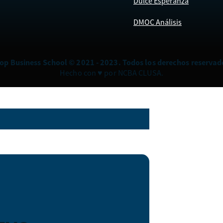
Dulce Esperanza
DMOC Análisis
op Business School © 2021 - 2023. Todos los derechos reservad
Hecho con ♥ por NCBA CLUSA.