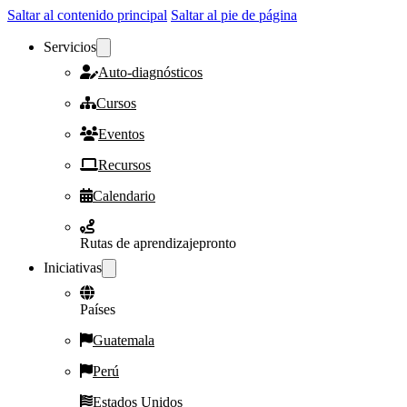
Saltar al contenido principal
Saltar al pie de página
Servicios
Auto-diagnósticos
Cursos
Eventos
Recursos
Calendario
Rutas de aprendizaje
pronto
Iniciativas
Países
Guatemala
Perú
Estados Unidos