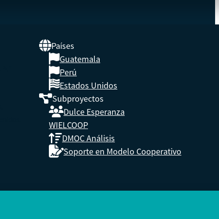
Países
Guatemala
UNA
Perú
Estados Unidos
Subproyectos
s,
Dulce Esperanza
enidos.
WIELCOOP
DMOC Análisis
Soporte en Modelo Cooperativo