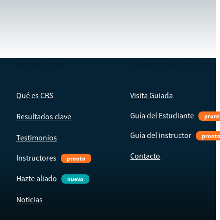
SOBRE CBS
CÓMO USAR LA CBS
Qué es CBS
Visita Guiada
Guía del Estudiante
Resultados clave
pront
Guía del instructor
pront
Testimonios
Contacto
Instructores
pronto
Hazte aliado
nuevo
Noticias