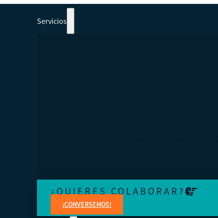
Servicios
PARTICIPAR EN CURSOS, TALLERES Y
SEMINARIOS WEB 100% ORIENTADOS A
COOPERATIVISMO.
Aprenda de expertos en temas jurídicos, administrativo
contables, financieros, de marketing y creación de cont
¿QUIERES COLABORAR?
¡CONVERSEMOS!