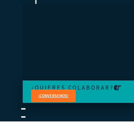
¿TE SIENTES PERDIDO?
Conéctese a una visita guiada o revise los manuales del
estudiante y del instructor a su propio ritmo.
¿QUIERES COLABORAR?
¡CONVERSEMOS!