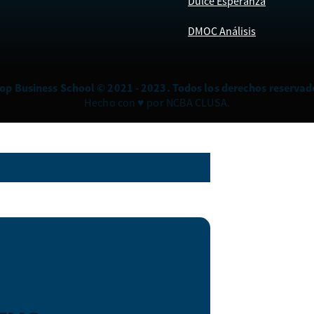
Dulce Esperanza
DMOC Análisis
op Business School © 2021 - 2023. Todos los derechos reservad
Hecho con ♥ por NCBA CLUSA.