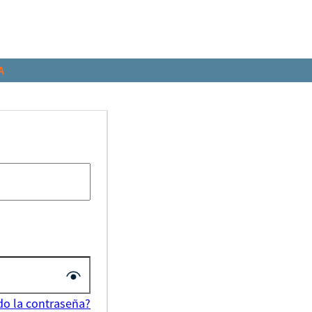
A
do la contraseña?