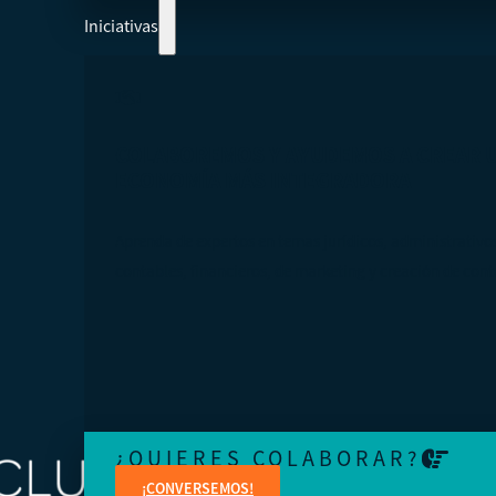
Iniciativas
COLABOREMOS Y AYUDEMOS A CREAR 
ECONOMÍA MÁS INTEGRADORA
Aprenda de expertos en temas jurídicos, administrativo
contables, financieros, de marketing y creación de cont
¿QUIERES COLABORAR?
¡CONVERSEMOS!