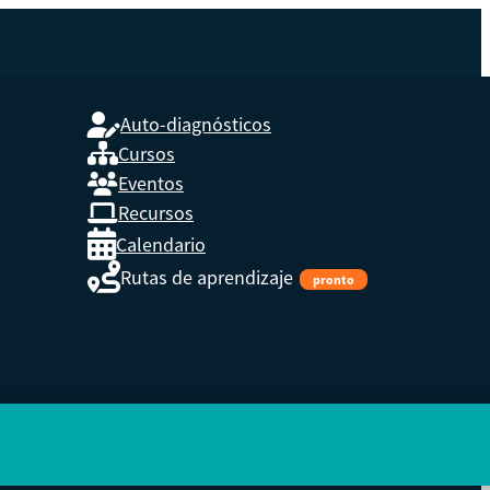
Auto-diagnósticos
Cursos
Eventos
L
Recursos
Calendario
Rutas de aprendizaje
pronto
s,
enidos.