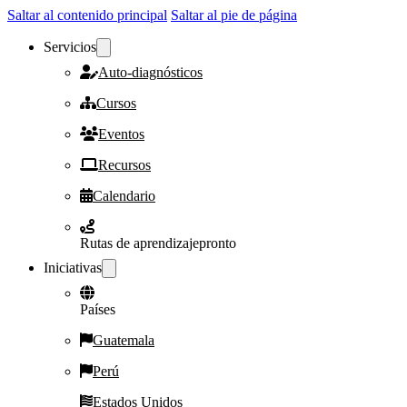
Saltar al contenido principal
Saltar al pie de página
Servicios
Auto-diagnósticos
Cursos
Eventos
Recursos
Calendario
Rutas de aprendizaje
pronto
Iniciativas
Países
Guatemala
Perú
Estados Unidos