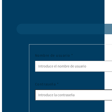
Nombre de usuario
*
Contraseña
*