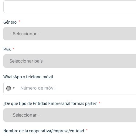
Género
País
WhatsApp o teléfono móvil
No
se
ha
¿De qué tipo de Entidad Empresarial formas parte?
seleccionado
ningún
país
Nombre de la cooperativa/empresa/entidad