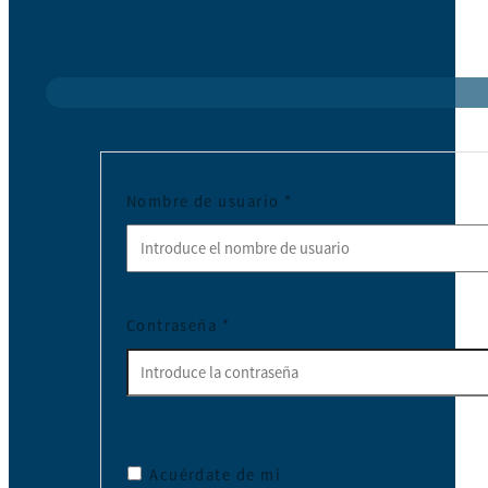
Nombre de usuario
*
Contraseña
*
Acuérdate de mí