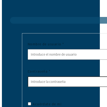
Nombre de usuario
*
Contraseña
*
Acuérdate de mí