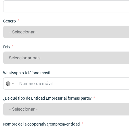
Género
País
WhatsApp o teléfono móvil
No
se
ha
¿De qué tipo de Entidad Empresarial formas parte?
seleccionado
ningún
país
Nombre de la cooperativa/empresa/entidad