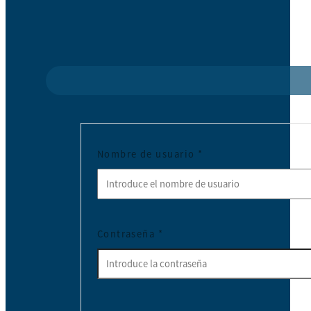
Nombre de usuario
*
Contraseña
*