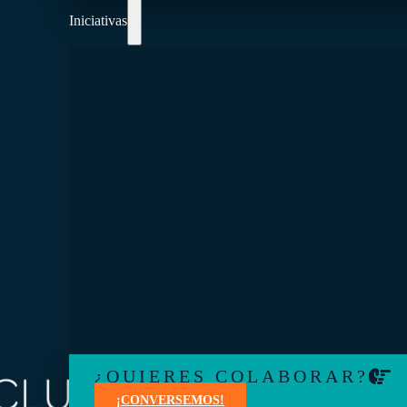
Iniciativas
COLABOREMOS Y AYUDEMOS A CREAR 
ECONOMÍA MÁS INTEGRADORA
Aprenda de expertos en temas jurídicos, administrativo
contables, financieros, de marketing y creación de con
¿QUIERES COLABORAR?
¡CONVERSEMOS!