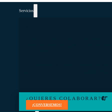
Servicios
PARTICIPAR EN CURSOS, TALLERES Y
SEMINARIOS WEB 100% ORIENTADOS A
COOPERATIVISMO.
Aprenda de expertos en temas jurídicos, administrativo
contables, financieros, de marketing y creación de con
¿QUIERES COLABORAR?
¡CONVERSEMOS!