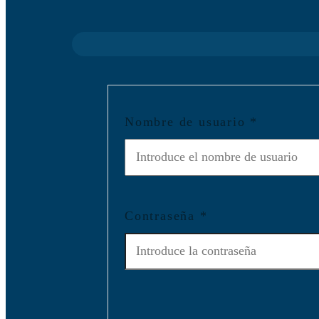
Nombre de usuario
*
Contraseña
*