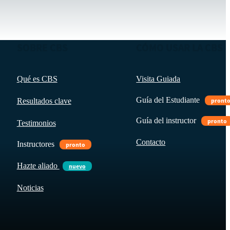
SOBRE CBS
CÓMO USAR LA CBS
Qué es CBS
Visita Guiada
Guía del Estudiante
Resultados clave
pront
Guía del instructor
pronto
Testimonios
Contacto
Instructores
pronto
Hazte aliado
nuevo
Noticias