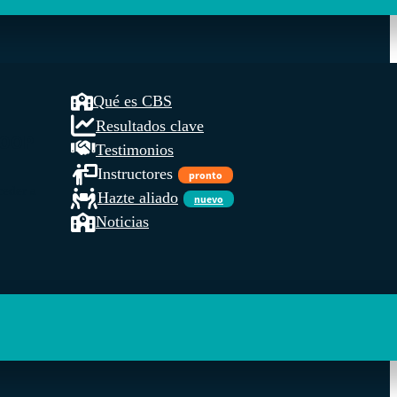
Qué es CBS
Resultados clave
COOP
Testimonios
Instructores
pronto
ceder a
Hazte aliado
nuevo
Noticias