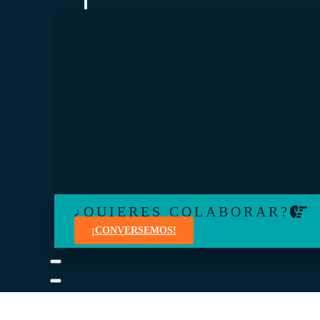
¿TE SIENTES PERDIDO?
Conéctese a una visita guiada o revise los manuales de
estudiante y del instructor a su propio ritmo.
¿QUIERES COLABORAR?
¡CONVERSEMOS!