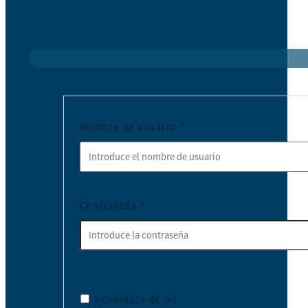
Nombre de usuario
*
Contraseña
*
Acuérdate de mí