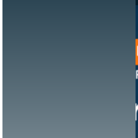
Hazte aliado
nuevo
Noticias
AYUDA
Tour guiado
Recursos para estudiantes
pronto
Guía del instructor
pronto
Contacto