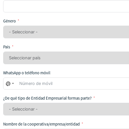
Género
País
WhatsApp o teléfono móvil
No
se
ha
¿De qué tipo de Entidad Empresarial formas parte?
seleccionado
ningún
país
Nombre de la cooperativa/empresa/entidad