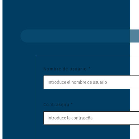
Nombre de usuario
*
Contraseña
*