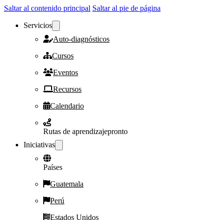
Saltar al contenido principal
Saltar al pie de página
Servicios
Auto-diagnósticos
Cursos
Eventos
Recursos
Calendario
Rutas de aprendizaje
pronto
Iniciativas
Países
Guatemala
Perú
Estados Unidos