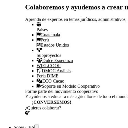
Colaboremos y ayudemos a crear 
Aprenda de expertos en temas jurídicos, administrativos, 
Países
Guatemala
Perú
Estados Unidos
Subproyectos
Dulce Esperanza
WIELCOOP
DMOC Análisis
Feria DIME
ECO Cacao
Soporte en Modelo Cooperativo
Forme parte del movimiento cooperativo
Y ayúdenos a educar a más agricultores de todo el mund
¡CONVERSEMOS!
¿Quieres colaborar?
¡CONVERSEMOS!
Sobre CBS