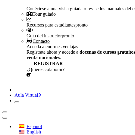
Conéctese a una visita guiada o revise los manuales del es
Tour guiado
Recursos para estudiantes
pronto
Guía del instructor
pronto
Contacto
Acceda a enormes ventajas
Regístrate ahora y accede a
docenas de cursos gratuito
venta nacionales
.
REGISTRAR
¿Quieres colaborar?
¡CONVERSEMOS!
Aula Virtual
Español
English