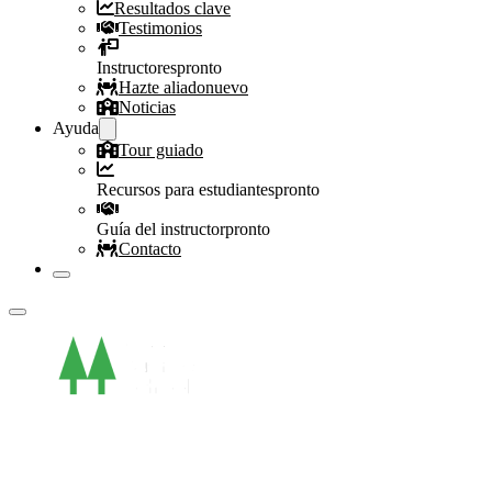
Resultados clave
Testimonios
Instructores
pronto
Hazte aliado
nuevo
Noticias
Ayuda
Tour guiado
Recursos para estudiantes
pronto
Guía del instructor
pronto
Contacto