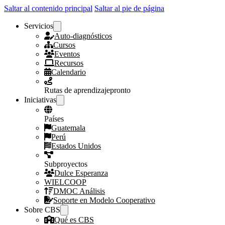
Saltar al contenido principal
Saltar al pie de página
Servicios
Auto-diagnósticos
Cursos
Eventos
Recursos
Calendario
Rutas de aprendizaje
pronto
Iniciativas
Países
Guatemala
Perú
Estados Unidos
Subproyectos
Dulce Esperanza
WIELCOOP
DMOC Análisis
Soporte en Modelo Cooperativo
Sobre CBS
Qué es CBS