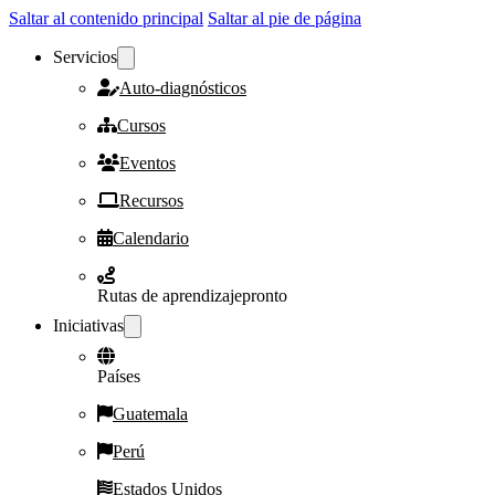
Saltar al contenido principal
Saltar al pie de página
Servicios
Auto-diagnósticos
Cursos
Eventos
Recursos
Calendario
Rutas de aprendizaje
pronto
Iniciativas
Países
Guatemala
Perú
Estados Unidos