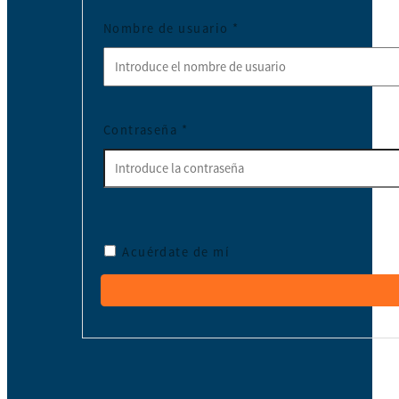
Nombre de usuario
*
Contraseña
*
Acuérdate de mí