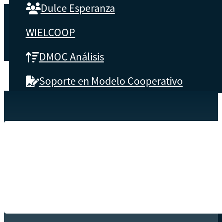
Dulce Esperanza
WIELCOOP
DMOC Análisis
Soporte en Modelo Cooperativo
SOBRE CBS
Inicio
Recursos
Tarea 1
Qué es CBS
Resultados clave
Testimonios
Instructores
pronto