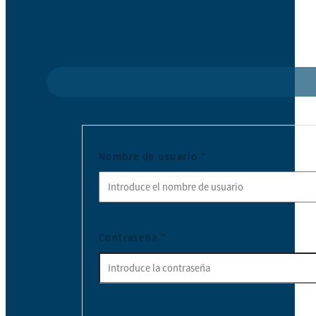
Nombre de usuario
*
Contraseña
*