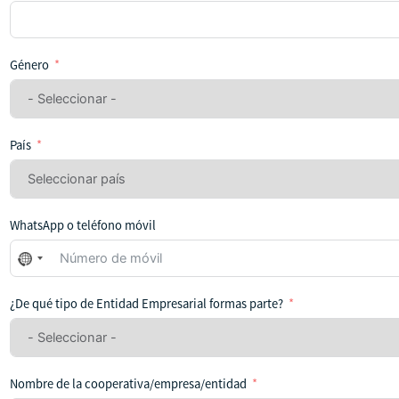
Género
País
WhatsApp o teléfono móvil
No
se
ha
¿De qué tipo de Entidad Empresarial formas parte?
seleccionado
ningún
país
Nombre de la cooperativa/empresa/entidad