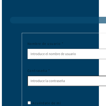
Nombre de usuario
*
Contraseña
*
Acuérdate de mí