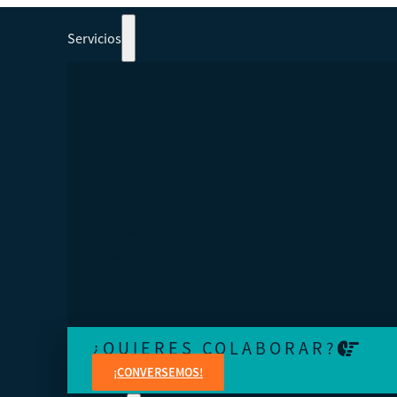
Servicios
PARTICIPAR EN CURSOS, TALLERES Y
SEMINARIOS WEB 100% ORIENTADOS A
COOPERATIVISMO.
Aprenda de expertos en temas jurídicos, administrativo
contables, financieros, de marketing y creación de cont
¿QUIERES COLABORAR?
¡CONVERSEMOS!