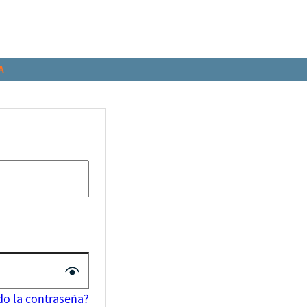
A
do la contraseña?