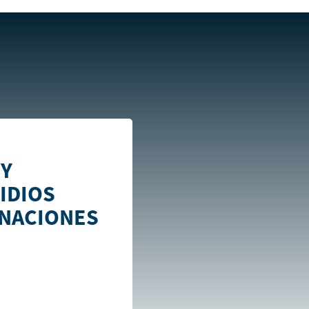
 subsidios gubernamentales y donaciones de la cooperación .
 Y
IDIOS
NACIONES