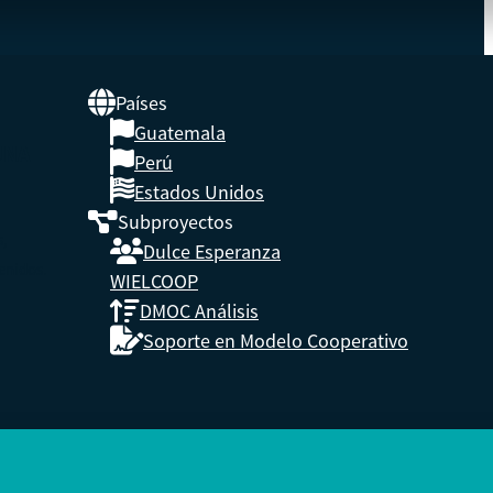
Países
Guatemala
UNA
Perú
Estados Unidos
Subproyectos
s,
Dulce Esperanza
enidos.
WIELCOOP
DMOC Análisis
Soporte en Modelo Cooperativo