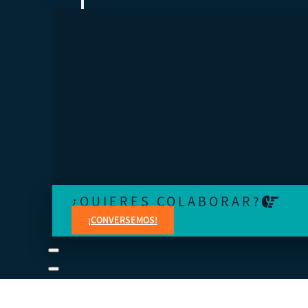
¿TE SIENTES PERDIDO?
Conéctese a una visita guiada o revise los manuales del
estudiante y del instructor a su propio ritmo.
¿QUIERES COLABORAR?
¡CONVERSEMOS!