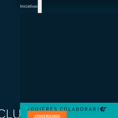
Iniciativas
COLABOREMOS Y AYUDEMOS A CREAR 
ECONOMÍA MÁS INTEGRADORA
Aprenda de expertos en temas jurídicos, administrativo
contables, financieros, de marketing y creación de cont
¿QUIERES COLABORAR?
¡CONVERSEMOS!