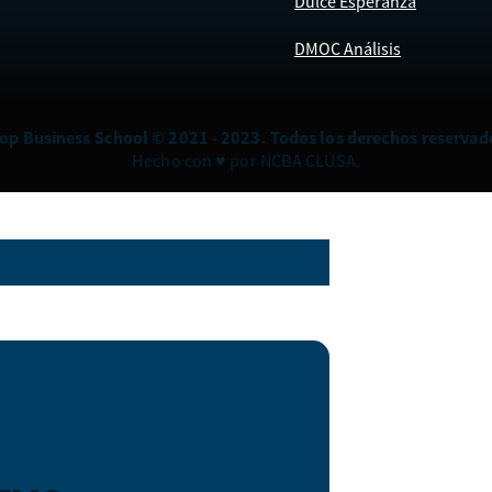
Dulce Esperanza
DMOC Análisis
op Business School © 2021 - 2023. Todos los derechos reservad
Hecho con ♥ por NCBA CLUSA.