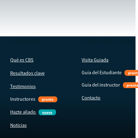
SOBRE CBS
CÓMO USAR LA CBS
Qué es CBS
Visita Guiada
Guía del Estudiante
Resultados clave
pront
Guía del instructor
pront
Testimonios
Contacto
Instructores
pronto
Hazte aliado
nuevo
Noticias