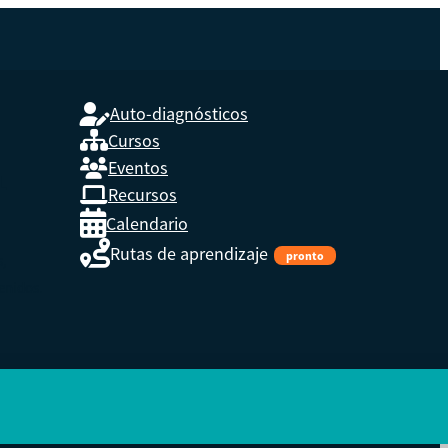
Auto-diagnósticos
Cursos
Eventos
L
Recursos
Calendario
Rutas de aprendizaje
pronto
s,
enidos.