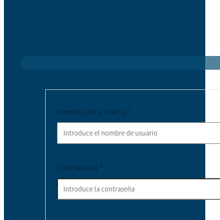
Nombre de usuario
*
Contraseña
*