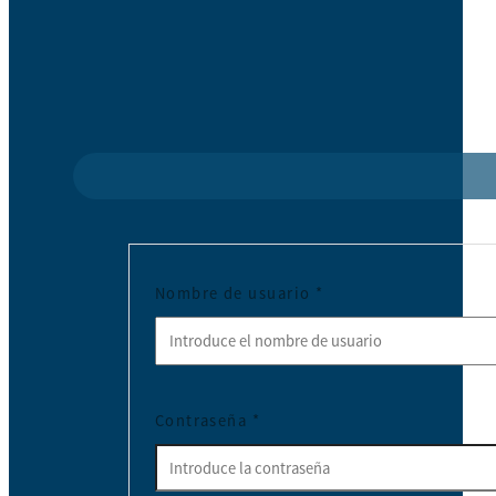
Nombre de usuario
*
Contraseña
*