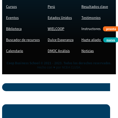
Cursos
Perú
Resultados clave
Eventos
Estados Unidos
Testimonios
Biblioteca
WIELCOOP
Instructores
pronto
Buscador de recursos
Dulce Esperanza
Hazte aliado
nuevo
Calendario
DMOC Análisis
Noticias
Coop Business School © 2021 - 2023. Todos los derechos reservados.
Hecho con ♥ por NCBA CLUSA.