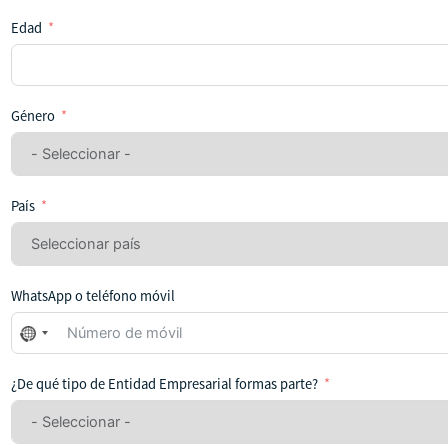
Edad
Género
País
WhatsApp o teléfono móvil
No
se
ha
¿De qué tipo de Entidad Empresarial formas parte?
seleccionado
ningún
país