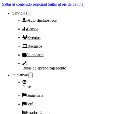
Saltar al contenido principal
Saltar al pie de página
Servicios
Auto-diagnósticos
Cursos
Eventos
Recursos
Calendario
Rutas de aprendizaje
pronto
Iniciativas
Países
Guatemala
Perú
Estados Unidos