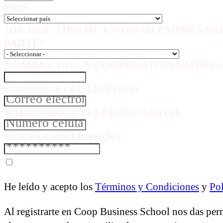
PAÍS
¿DE QUÉ TIPO DE ENTIDAD EMPRESAR
PARTE?
NOMBRE DE LA COOPERATIVA/EMPRES
CORREO ELECTRÓNICO
WHATSAPP O TELÉFONO MÓVIL
NUEVA CONTRASEÑA
He leído y acepto los
Términos y Condiciones
y
Pol
Al registrarte en Coop Business School nos das per