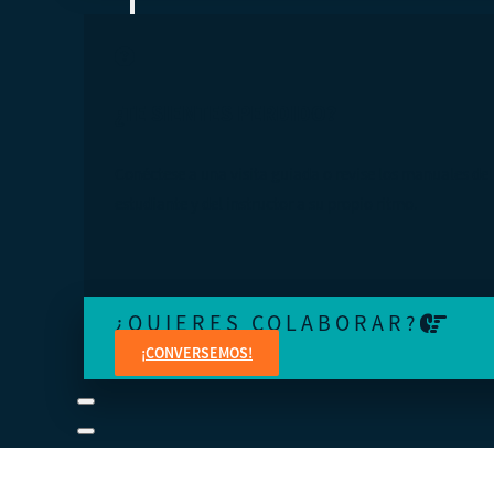
¿TE SIENTES PERDIDO?
Conéctese a una visita guiada o revise los manuales del
estudiante y del instructor a su propio ritmo.
¿QUIERES COLABORAR?
¡CONVERSEMOS!