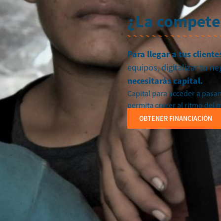
¿La competen
Para llegar a tus client
equipos, digitalizar tu ne
necesitarás capital.
Capital para acceder a pasan
permita crecer al ritmo del 
OBTENER FINANCIACIÓN