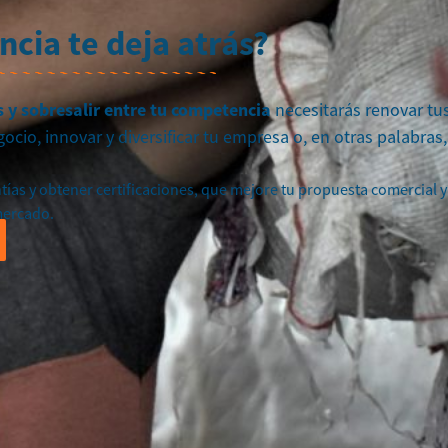
cia te deja atrás?
es y sobresalir entre tu competencia
necesitarás renovar tu
gocio, innovar y diversificar tu empresa o, en otras palabras,
tías y obtener certificaciones, que mejore tu propuesta comercial y
mercado.