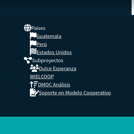
Países
Guatemala
UNA
Perú
Estados Unidos
Subproyectos
s,
Dulce Esperanza
enidos.
WIELCOOP
DMOC Análisis
Soporte en Modelo Cooperativo