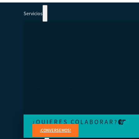
Servicios
PARTICIPAR EN CURSOS, TALLERES Y
SEMINARIOS WEB 100% ORIENTADOS A
COOPERATIVISMO.
Aprenda de expertos en temas jurídicos, administrativo
contables, financieros, de marketing y creación de cont
¿QUIERES COLABORAR?
¡CONVERSEMOS!