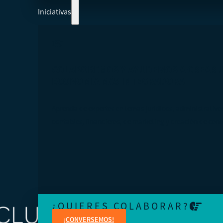
Iniciativas
COLABOREMOS Y AYUDEMOS A CREAR 
ECONOMÍA MÁS INTEGRADORA
Aprenda de expertos en temas jurídicos, administrativo
contables, financieros, de marketing y creación de cont
¿QUIERES COLABORAR?
¡CONVERSEMOS!