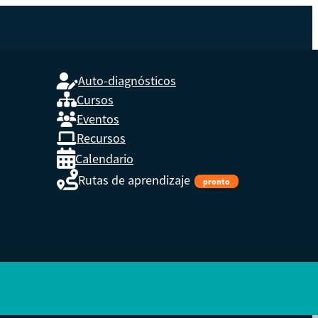
Auto-diagnósticos
Cursos
Eventos
L
Recursos
Calendario
Rutas de aprendizaje
pronto
s,
enidos.