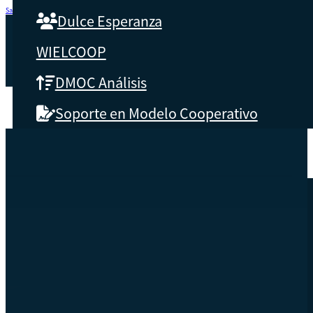
Saltar al contenido principal
Saltar al pie de página
Dulce Esperanza
WIELCOOP
DMOC Análisis
Soporte en Modelo Cooperativo
SOBRE CBS
Qué es CBS
Resultados clave
Testimonios
Instructores
pronto