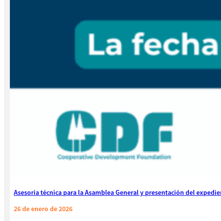
Asesoría técnica para la Asamblea General y presentación del exped
26 de enero de 2026