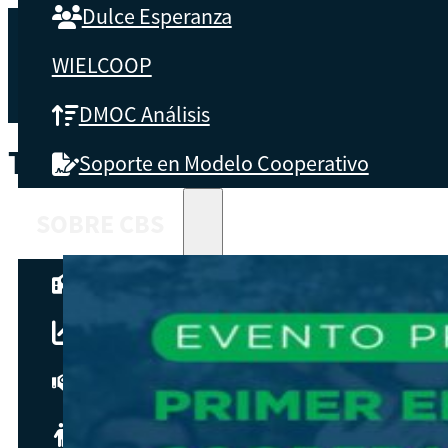
Dulce Esperanza
WIELCOOP
DMOC Análisis
TEMA:
PRODUCCIÓN Y CALIDA
Soporte en Modelo Cooperativo
SOBRE CBS
Qué es CBS
Resultados clave
Testimonios
Instructores
pronto