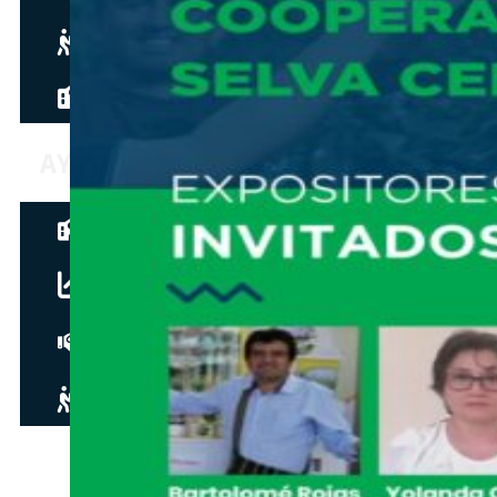
Hazte aliado
nuevo
Noticias
AYUDA
Tour guiado
Recursos para estudiantes
pronto
Guía del instructor
pronto
Contacto