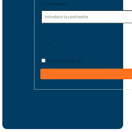
Contraseña
*
Acuérdate de mí