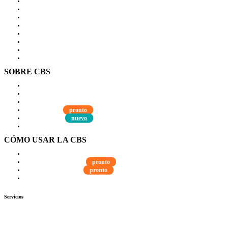
Países
Guatemala
Perú
Estados Unidos
Subproyectos
WIELCOOP
Dulce Esperanza
DMOC Análisis
SOBRE CBS
Qué es CBS
Resultados clave
Testimonios
Instructores
pronto
Hazte aliado
nuevo
Noticias
CÓMO USAR LA CBS
Visita Guiada
Guía del Estudiante
pronto
Guía del instructor
pronto
Contacto
Servicios
Autoevaluación
Cursos
Eventos
Biblioteca