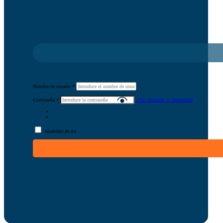
Nombre de usuario
*
Contraseña
*
¿Has olvidado la contraseña?
Acuérdate de mí