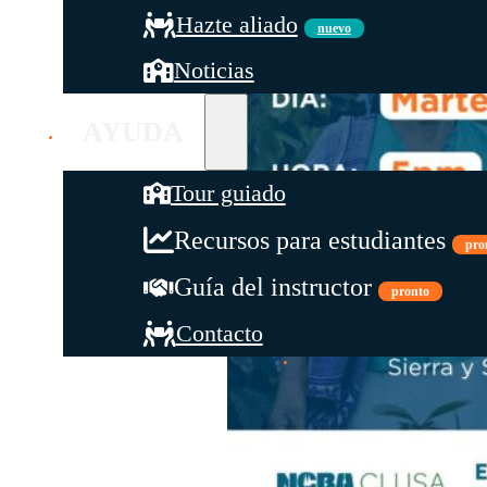
Hazte aliado
nuevo
Noticias
AYUDA
Tour guiado
Recursos para estudiantes
pro
Guía del instructor
pronto
Contacto