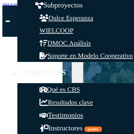
Subproyectos
Saltar al contenido principal
Saltar al pie de página
Dulce Esperanza
WIELCOOP
DMOC Análisis
Soporte en Modelo Cooperativo
SOBRE CBS
Qué es CBS
Resultados clave
Testimonios
Instructores
pronto