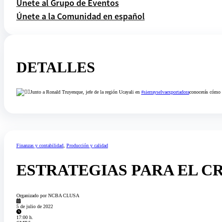
Únete al Grupo de Eventos
Únete a la Comunidad en español
DETALLES
Junto a Ronald Truyenque, jefe de la región Ucayali en
#sierrayselvaexportadora
conocerás cómo a
Finanzas y contabilidad
,
Producción y calidad
ESTRATEGIAS PARA EL C
Organizado por NCBA CLUSA
5 de julio de 2022
17:00 h.