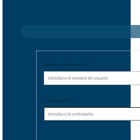
Nombre de usuario
*
Contraseña
*