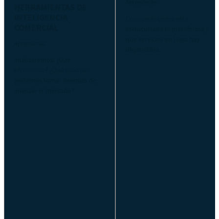
Aprenderás:
HERRAMIENTAS DE
INTELIGENCIA
Conocerás como esta
COMERCIAL
estrucutrada la plataforma y
que servicios en línea hay
Aprenderás:
disponibles.
analizaremos: ¿Qué
ofrecemos? ¿Qué acciones
podemos tomar después de
analizar el mercado?