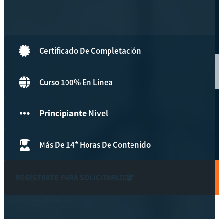
Hazte aliado
nuevo
Noticias
Certificado De Completación
AYUDA
Curso 100% En Línea
Tour guiado
Principiante
Nivel
Recursos para estudiantes
pronto
Más De 14* Horas De Contenido
Guía del instructor
pronto
Contacto
REGÍSTRATE PARA SOLICITARLO
* En horario de oficina.