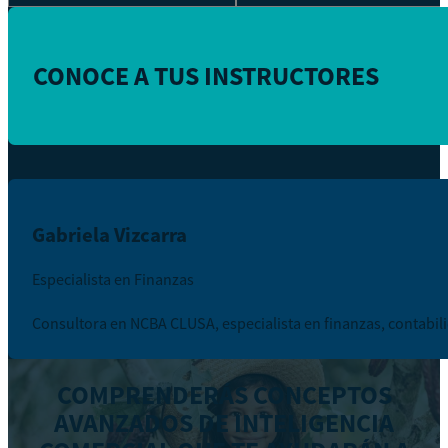
CONOCE A TUS INSTRUCTORES
Gabriela Vizcarra
Especialista en Finanzas
Consultora en NCBA CLUSA, especialista en finanzas, contabil
COMPRENDERÁS CONCEPTOS
AVANZADOS DE INTELIGENCIA