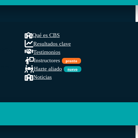
Qué es CBS
Resultados clave
COOP
Testimonios
Instructores
pronto
ceder a
Hazte aliado
nuevo
Noticias