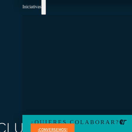
Iniciativas
COLABOREMOS Y AYUDEMOS A CREAR 
ECONOMÍA MÁS INTEGRADORA
Aprenda de expertos en temas jurídicos, administrativo
contables, financieros, de marketing y creación de con
¿QUIERES COLABORAR?
¡CONVERSEMOS!