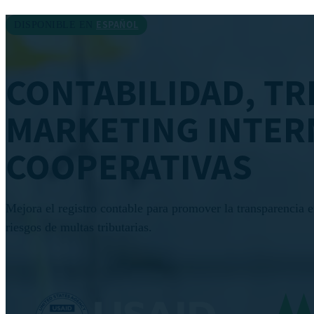
ESPAÑOL
DISPONIBLE EN
CONTABILIDAD, TR
MARKETING INTER
COOPERATIVAS
Mejora el registro contable para promover la transparencia e
riesgos de multas tributarias.