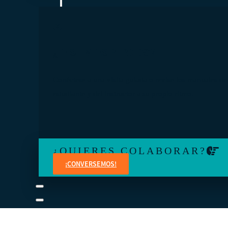
¿TE SIENTES PERDIDO?
Conéctese a una visita guiada o revise los manuales de
estudiante y del instructor a su propio ritmo.
¿QUIERES COLABORAR?
¡CONVERSEMOS!