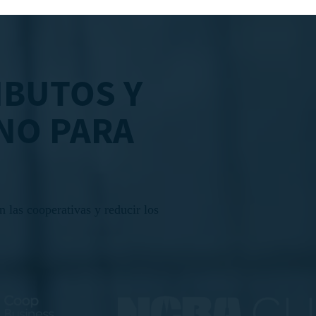
IBUTOS Y
NO PARA
n las cooperativas y reducir los