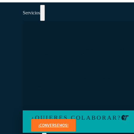
Servicios
PARTICIPAR EN CURSOS, TALLERES Y
SEMINARIOS WEB 100% ORIENTADOS A
COOPERATIVISMO.
Aprenda de expertos en temas jurídicos, administrativo
contables, financieros, de marketing y creación de con
¿QUIERES COLABORAR?
¡CONVERSEMOS!