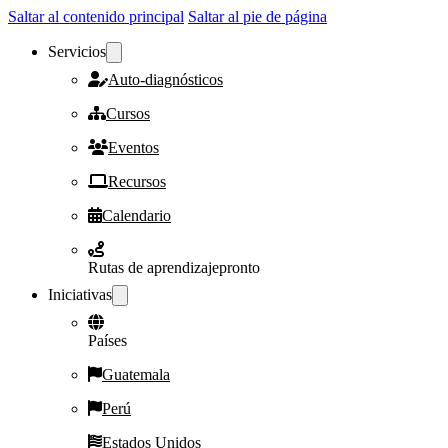
Saltar al contenido principal
Saltar al pie de página
Servicios
Auto-diagnósticos
Cursos
Eventos
Recursos
Calendario
Rutas de aprendizaje
pronto
Iniciativas
Países
Guatemala
Perú
Estados Unidos