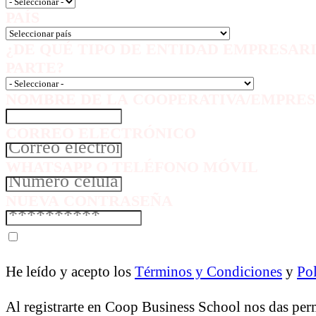
PAÍS
¿DE QUÉ TIPO DE ENTIDAD EMPRESAR
PARTE?
NOMBRE DE LA COOPERATIVA/EMPRES
CORREO ELECTRÓNICO
WHATSAPP O TELÉFONO MÓVIL
NUEVA CONTRASEÑA
He leído y acepto los
Términos y Condiciones
y
Pol
Al registrarte en Coop Business School nos das per