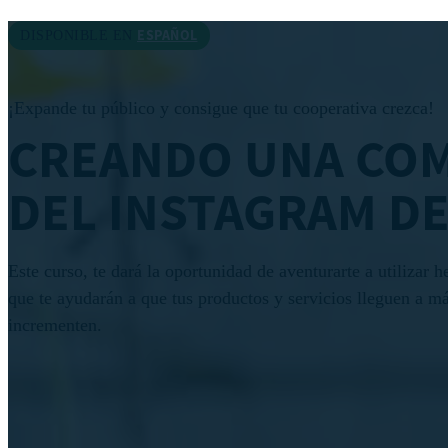
ESPAÑOL
DISPONIBLE EN
¡Expande tu público y consigue que tu cooperativa crezca!
CREANDO UNA COM
DEL INSTAGRAM DE
Este curso, te dará la oportunidad de aventurarte a utilizar 
que te ayudarán a que tus productos y servicios lleguen a má
incrementen.