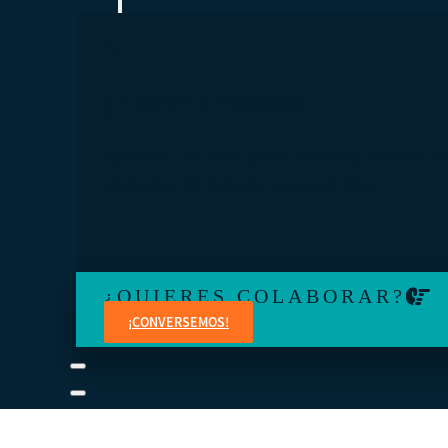
¿TE SIENTES PERDIDO?
Conéctese a una visita guiada o revise los manuales de
estudiante y del instructor a su propio ritmo.
¿QUIERES COLABORAR?
¡CONVERSEMOS!