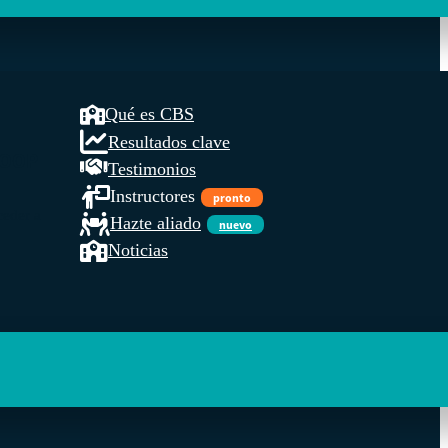
Qué es CBS
Resultados clave
COOP
Testimonios
Instructores
pronto
ceder a
Hazte aliado
nuevo
Noticias