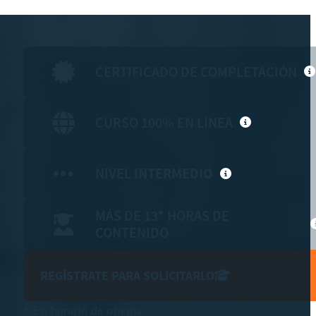
CERTIFICADO DE COMPLETACIÓN
CURSO 100% EN LÍNEA
NIVEL
INTERMEDIO
MÁS DE 13* HORAS DE
CONTENIDO
REGÍSTRATE PARA SOLICITARLO
* En horario de oficina.