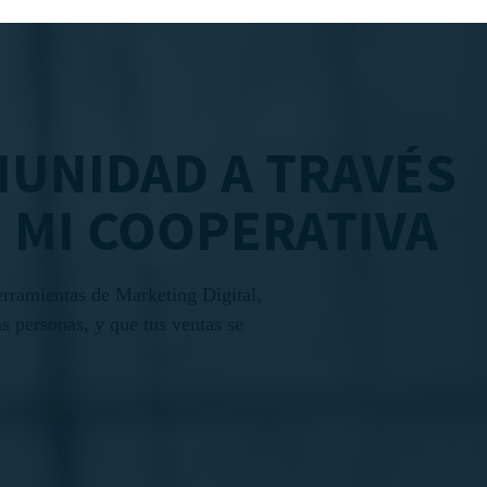
UNIDAD A TRAVÉS
 MI COOPERATIVA
herramientas de Marketing Digital,
s personas, y que tus ventas se