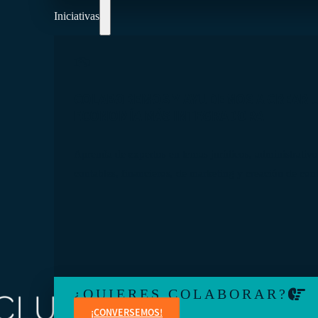
Iniciativas
COLABOREMOS Y AYUDEMOS A CREAR 
ECONOMÍA MÁS INTEGRADORA
Aprenda de expertos en temas jurídicos, administrativo
contables, financieros, de marketing y creación de con
¿QUIERES COLABORAR?
¡CONVERSEMOS!