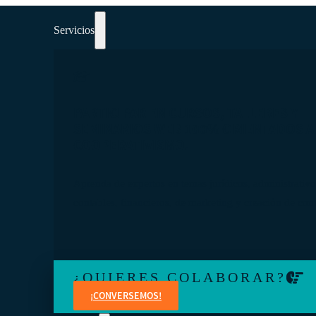
Servicios
PARTICIPAR EN CURSOS, TALLERES Y
SEMINARIOS WEB 100% ORIENTADOS A
COOPERATIVISMO.
Aprenda de expertos en temas jurídicos, administrativo
contables, financieros, de marketing y creación de con
¿QUIERES COLABORAR?
¡CONVERSEMOS!