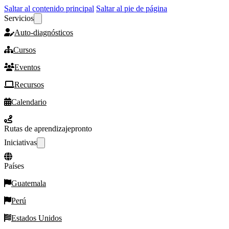
Saltar al contenido principal
Saltar al pie de página
Servicios
Auto-diagnósticos
Cursos
Eventos
Recursos
Calendario
Rutas de aprendizaje
pronto
Iniciativas
Países
Guatemala
Perú
Estados Unidos