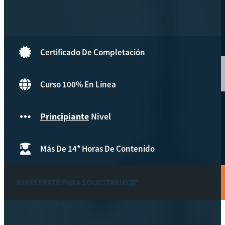
Hazte aliado
nuevo
Noticias
Certificado De Completación
AYUDA
Curso 100% En Línea
Tour guiado
Principiante
Nivel
Recursos para estudiantes
pronto
Más De 14* Horas De Contenido
Guía del instructor
pronto
Contacto
REGÍSTRATE PARA SOLICITARLO
* En horario de oficina.