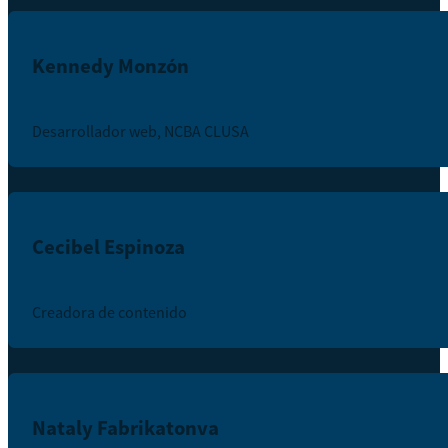
Kennedy Monzón
Desarrollador web, NCBA CLUSA
Cecibel Espinoza
Creadora de contenido
Nataly Fabrikatonva