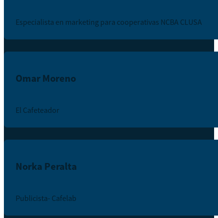
Especialista en marketing para cooperativas NCBA CLUSA
Omar Moreno
El Cafeteador
Norka Peralta
Publicista- Cafelab