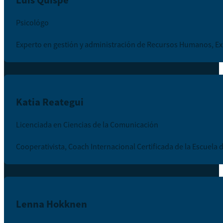
Luis Quispe
Psicológo
Experto en gestión y administración de Recursos Humanos, Ex
Katia Reategui
Licenciada en Ciencias de la Comunicación
Cooperativista, Coach Internacional Certificada de la Escuela 
Lenna Hokknen