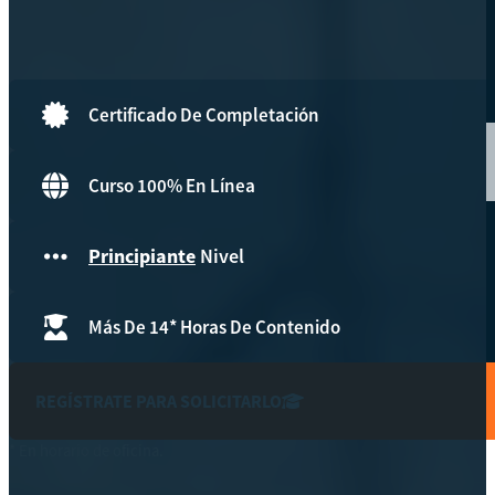
Hazte aliado
nuevo
Noticias
Certificado De Completación
AYUDA
Curso 100% En Línea
Tour guiado
Principiante
Nivel
Recursos para estudiantes
pronto
Más De 14* Horas De Contenido
Guía del instructor
pronto
Contacto
REGÍSTRATE PARA SOLICITARLO
* En horario de oficina.