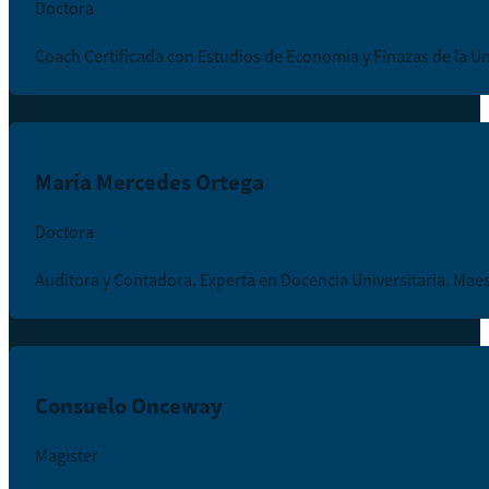
Doctora
Coach Certificada con Estudios de Economía y Finazas de la U
María Mercedes Ortega
Doctora
Auditora y Contadora. Experta en Docencia Universitaria. Mae
Consuelo Onceway
Magister