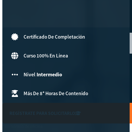
Hazte aliado
nuevo
Noticias
Certificado De Completación
AYUDA
Curso 100% En Línea
Tour guiado
Recursos para estudiantes
Nivel
Intermedio
pronto
Guía del instructor
pronto
Más De 8* Horas De Contenido
Contacto
REGÍSTRATE PARA SOLICITARLO
* En horario de oficina.