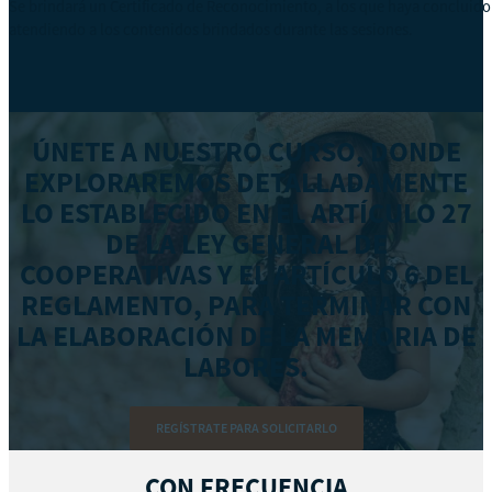
Se brindará un Certificado de Reconocimiento, a los que haya concluido d
atendiendo a los contenidos brindados durante las sesiones.
ÚNETE A NUESTRO CURSO, DONDE
EXPLORAREMOS DETALLADAMENTE
LO ESTABLECIDO EN EL ARTÍCULO 27
DE LA LEY GENERAL DE
COOPERATIVAS Y EL ARTÍCULO 6 DEL
REGLAMENTO, PARA TERMINAR CON
LA ELABORACIÓN DE LA MEMORIA DE
LABORES.
REGÍSTRATE PARA SOLICITARLO
CON FRECUENCIA